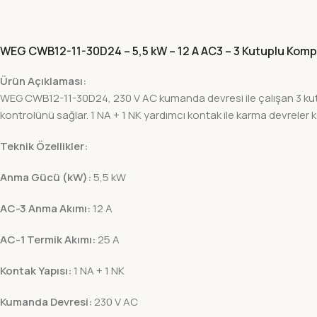
WEG CWB12-11-30D24 – 5,5 kW – 12 A AC3 – 3 Kutuplu Kom
Ürün Açıklaması:
WEG CWB12-11-30D24, 230 V AC kumanda devresi ile çalışan 3 kutup
kontrolünü sağlar. 1 NA + 1 NK yardımcı kontak ile karma devreler k
Teknik Özellikler:
Anma Gücü (kW):
5,5 kW
AC-3 Anma Akımı:
12 A
AC-1 Termik Akımı:
25 A
Kontak Yapısı:
1 NA + 1 NK
Kumanda Devresi:
230 V AC