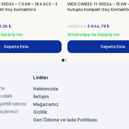
0D24 – 7,5 kW – 18 A AC3 – 3
WEG CWB32-11-30D24 – 15 kW – 
kt Güç Kontaktörü
Kutuplu Kompakt Güç Kontaktö
8,26
₺
3.644,78
₺
4.686,16
₺
Sipariş Ver
WhatsApp ile Sipariş Ver
Sepete Ekle
Sepete Ekle
Linkler
aha
Hakkımızda
odaklı
İletişim
tkili satıcısı
Mağazamız
eçlerinizi
Gizlilik
Geri Ödeme ve İade Politikası