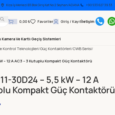
Kiza İş Merkezi B3 Blok Giriş Kat No:2 Seyhan/ADANA
+90 533 627 39 33
0,00
₺
Giriş / Kayıt
İletişim
 Kamera Ve Kartlı Geçiş Sistemleri
ve Kontrol Teknolojileri
Güç Kontaktörleri
CWB Serisi
W – 12 A AC3 – 3 Kutuplu Kompakt Güç Kontaktörü
1-30D24 – 5,5 kW – 12 A
plu Kompakt Güç Kontaktörü
₺