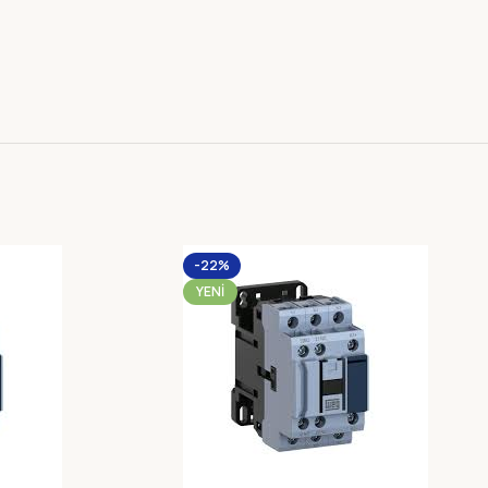
-22%
YENI