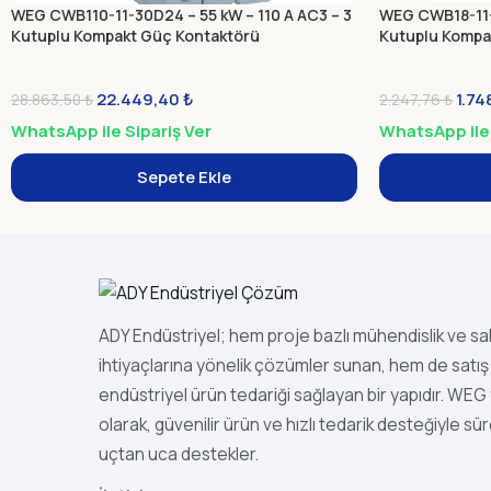
WEG CWB110-11-30D24 – 55 kW – 110 A AC3 – 3
WEG CWB18-11-3
Kutuplu Kompakt Güç Kontaktörü
Kutuplu Kompa
22.449,40
₺
1.74
28.863,50
₺
2.247,76
₺
WhatsApp ile Sipariş Ver
WhatsApp ile 
Sepete Ekle
ADY Endüstriyel; hem proje bazlı mühendislik ve s
ihtiyaçlarına yönelik çözümler sunan, hem de satış 
endüstriyel ürün tedariği sağlayan bir yapıdır. WEG ye
olarak, güvenilir ürün ve hızlı tedarik desteğiyle sür
uçtan uca destekler.