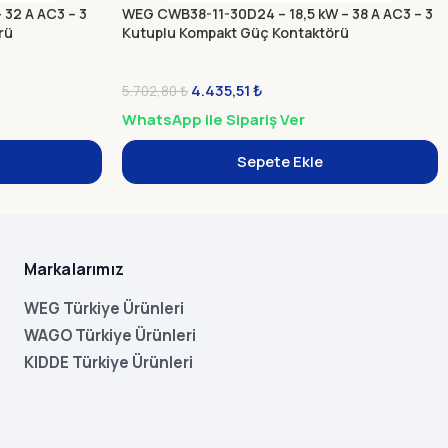
32 A AC3 – 3
WEG CWB38-11-30D24 – 18,5 kW – 38 A AC3 – 3
rü
Kutuplu Kompakt Güç Kontaktörü
4.435,51
₺
5.702,80
₺
WhatsApp ile Sipariş Ver
Sepete Ekle
Markalarımız
WEG Türkiye Ürünleri
WAGO Türkiye Ürünleri
KIDDE Türkiye Ürünleri