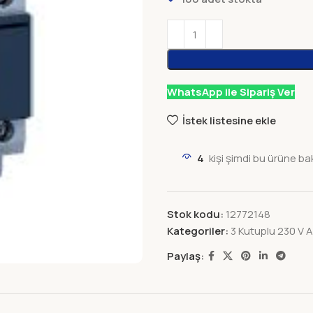
WhatsApp ile Sipariş Ver
İstek listesine ekle
4
kişi şimdi bu ürüne ba
Stok kodu:
12772148
Kategoriler:
3 Kutuplu 230 V 
Paylaş: