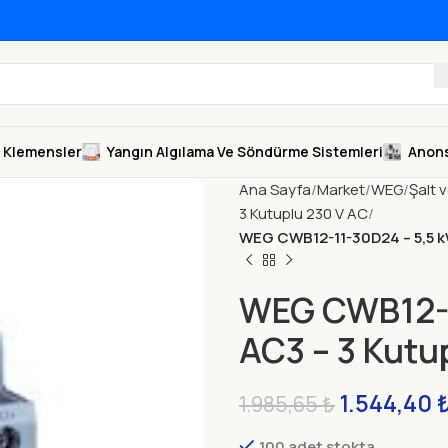
Klemensler
Yangın Algılama Ve Söndürme Sistemleri
Anons
Ana Sayfa
Market
WEG
Şalt 
3 Kutuplu 230 V AC
WEG CWB12-11-30D24 – 5,5 k
WEG CWB12-1
AC3 – 3 Kutu
1.544,40
1.985,65
₺
100 adet stokta