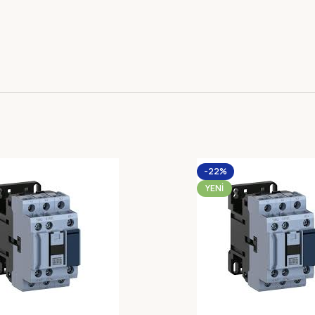
-22%
YENI