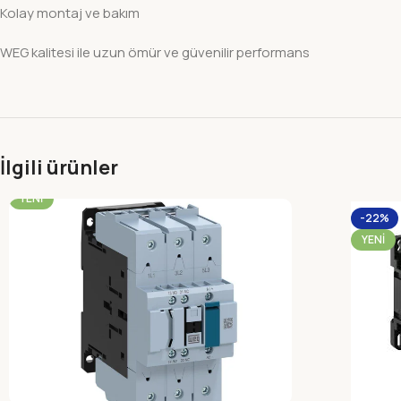
Kolay montaj ve bakım
WEG kalitesi ile uzun ömür ve güvenilir performans
İlgili ürünler
-22%
YENI
-22%
YENI