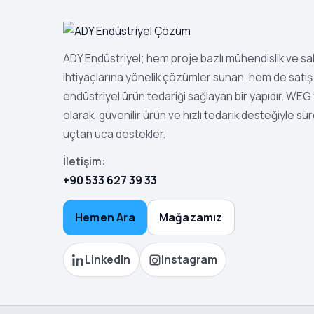
ADY Endüstriyel; hem proje bazlı mühendislik ve s
ihtiyaçlarına yönelik çözümler sunan, hem de satış 
endüstriyel ürün tedariği sağlayan bir yapıdır. WEG ye
olarak, güvenilir ürün ve hızlı tedarik desteğiyle sür
uçtan uca destekler.
İletişim:
+90 533 627 39 33
Hemen Ara
Mağazamız
LinkedIn
Instagram