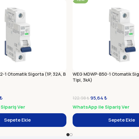
1 Otomatik Sigorta (1P, 32A, B
WEG MDWP-B50-1 Otomatik Sigor
Tipi, 3kA)
₺
95,64
₺
122,98
₺
Sipariş Ver
WhatsApp ile Sipariş Ver
Sepete Ekle
Sepete Ekle