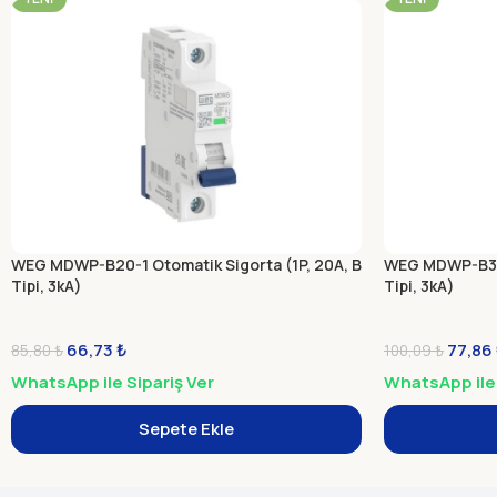
WEG MDWP-B20-1 Otomatik Sigorta (1P, 20A, B
WEG MDWP-B32-
Tipi, 3kA)
Tipi, 3kA)
66,73
₺
77,86
85,80
₺
100,09
₺
WhatsApp ile Sipariş Ver
WhatsApp ile 
Sepete Ekle