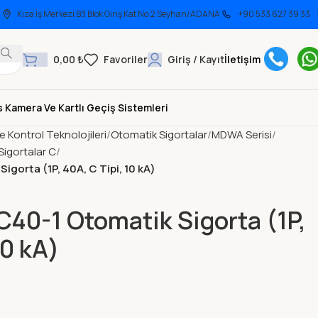
Kiza İş Merkezi B3 Blok Giriş Kat No:2 Seyhan/ADANA
+90 533 627 39 33
0,00
₺
Giriş / Kayıt
İletişim
 Kamera Ve Kartlı Geçiş Sistemleri
ve Kontrol Teknolojileri
Otomatik Sigortalar
MDWA Serisi
igortalar C
orta (1P, 40A, C Tipi, 10 kA)
0-1 Otomatik Sigorta (1P,
10 kA)