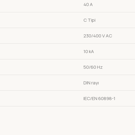
40 A
C Tipi
230/400 V AC
10 kA
50/60 Hz
DIN rayı
IEC/EN 60898-1