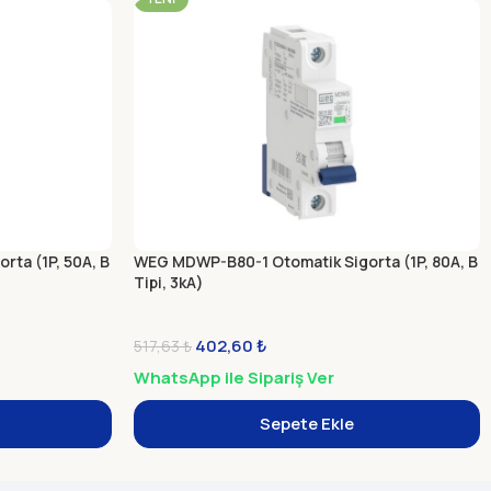
ta (1P, 50A, B
WEG MDWP-B80-1 Otomatik Sigorta (1P, 80A, B
Tipi, 3kA)
402,60
₺
517,63
₺
WhatsApp ile Sipariş Ver
Sepete Ekle