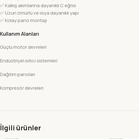
✅ Kalkış akımlarına dayanıklı C eğrisi
✅ Uzun ömürlü ve ısıya dayanıklı yapı
✅ Kolay pano montajı
Kullanım Alanları
Güçlü motor devreleri
Endüstriyel ısıtıcı sistemleri
Dağıtım panoları
Kompresör devreleri
İlgili ürünler
-22%
-22%
YENI
YENI