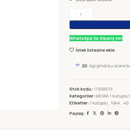
WhatsApp ile Sipariş Ver
İstek listesine ekle
20
kişi şimdi bu ürüne b
Stok kodu:
17308573
Kategoriler:
MDWA 1 Kutuplu S
Etiketler:
1 kutuplu
,
10kA
,
40
Paylaş: