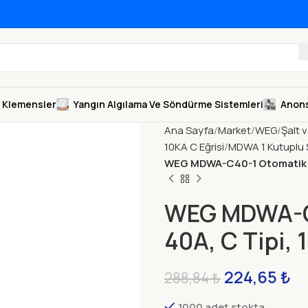
Klemensler
Yangın Algılama Ve Söndürme Sistemleri
Anons
Ana Sayfa
Market
WEG
Şalt 
10KA C Eğrisi
MDWA 1 Kutuplu S
WEG MDWA-C40-1 Otomatik Sig
WEG MDWA-C4
40A, C Tipi, 
224,65
₺
288,84
₺
1000 adet stokta