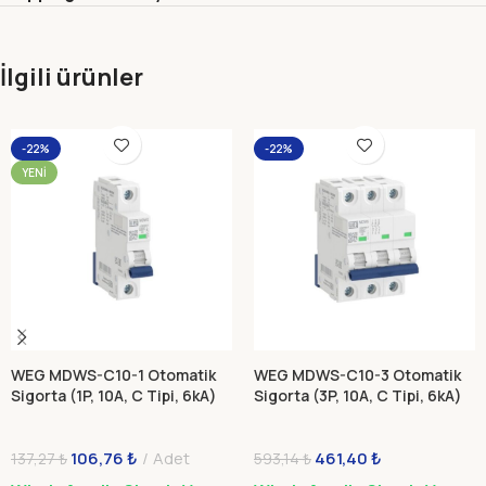
İlgili ürünler
-22%
-22%
YENI
WEG MDWS-C10-1 Otomatik
WEG MDWS-C10-3 Otomatik
Sigorta (1P, 10A, C Tipi, 6kA)
Sigorta (3P, 10A, C Tipi, 6kA)
106,76
₺
Adet
461,40
₺
137,27
₺
593,14
₺