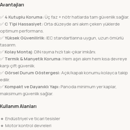
Avantajları
✅
4 Kutuplu Koruma:
Üç faz + nötr hatlarda tam güvenlik sağlar.
✅
C Tipi Hassasiyet:
Orta düzeyde ani akım çeken yüklerde
optimum performans.
✅
Yüksek Güvenilirlik:
IEC standartlarına uygun, uzun ömürlü
tasarım.
✅
Kolay Montaj:
DIN rayına hızlı tak-çıkar imkânı.
✅
Termik & Manyetik Koruma:
Hem aşırı akım hem kısa devreye
karşı çift güvenlik.
✅
Görsel Durum Göstergesi:
Açık/kapalı konumu kolayca takip
edilir.
✅
Kompakt ve Dayanıklı Yapı:
Panoda minimum yer kaplar,
maksimum güvenlik sağlar.
Kullanım Alanları
🔸 Endüstriyel ve ticari tesisler
🔸 Motor kontrol devreleri