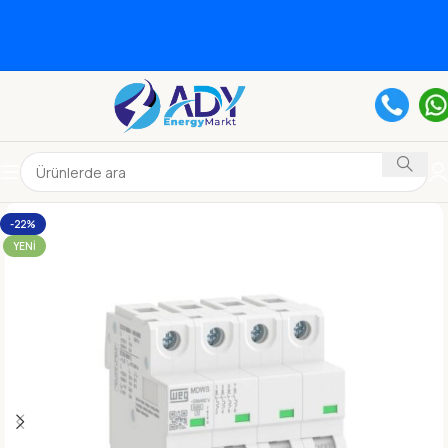
-22%
YENI