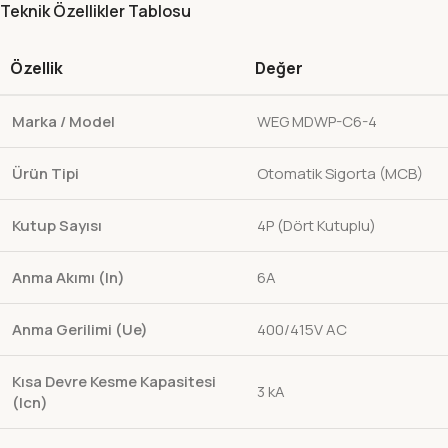
Teknik Özellikler Tablosu
Özellik
Değer
Marka / Model
WEG MDWP-C6-4
Ürün Tipi
Otomatik Sigorta (MCB)
Kutup Sayısı
4P (Dört Kutuplu)
Anma Akımı (In)
6A
Anma Gerilimi (Ue)
400/415V AC
Kısa Devre Kesme Kapasitesi
3 kA
(Icn)