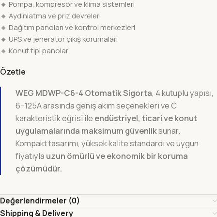
🔸 Pompa, kompresör ve klima sistemleri
🔸 Aydınlatma ve priz devreleri
🔸 Dağıtım panoları ve kontrol merkezleri
🔸 UPS ve jeneratör çıkış korumaları
🔸 Konut tipi panolar
Özetle
WEG MDWP-C6-4 Otomatik Sigorta
, 4 kutuplu yapısı,
6–125A arasında geniş akım seçenekleri ve C
karakteristik eğrisi ile
endüstriyel, ticari ve konut
uygulamalarında maksimum güvenlik
sunar.
Kompakt tasarımı, yüksek kalite standardı ve uygun
fiyatıyla
uzun ömürlü ve ekonomik bir koruma
çözümüdür.
Değerlendirmeler (0)
Shipping & Delivery