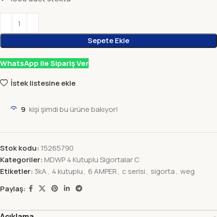
Sepete Ekle
WhatsApp ile Sipariş Ver
İstek listesine ekle
9
kişi şimdi bu ürüne bakıyor!
Stok kodu:
15265790
Kategoriler:
MDWP 4 Kutuplu Sigortalar C
Etiketler:
3kA
,
4 kutuplu
,
6 AMPER
,
c serisi
,
sigorta
,
weg
Paylaş:
Açıklama