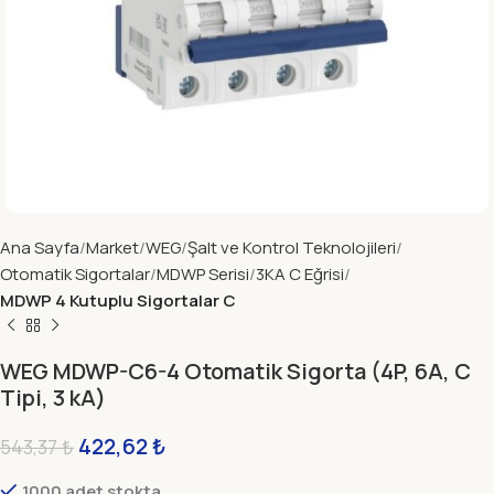
Ana Sayfa
Market
WEG
Şalt ve Kontrol Teknolojileri
Otomatik Sigortalar
MDWP Serisi
3KA C Eğrisi
MDWP 4 Kutuplu Sigortalar C
WEG MDWP-C6-4 Otomatik Sigorta (4P, 6A, C
Tipi, 3 kA)
422,62
₺
543,37
₺
1000 adet stokta