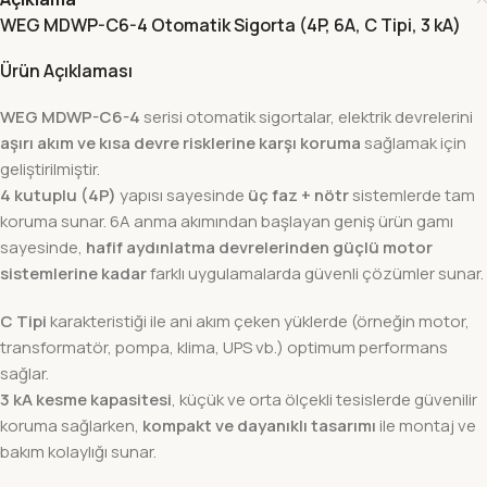
WEG MDWP-C6-4 Otomatik Sigorta (4P, 6A, C Tipi, 3 kA)
Ürün Açıklaması
WEG MDWP-C6-4
serisi otomatik sigortalar, elektrik devrelerini
aşırı akım ve kısa devre risklerine karşı koruma
sağlamak için
geliştirilmiştir.
4 kutuplu (4P)
yapısı sayesinde
üç faz + nötr
sistemlerde tam
koruma sunar. 6A anma akımından başlayan geniş ürün gamı
sayesinde,
hafif aydınlatma devrelerinden güçlü motor
sistemlerine kadar
farklı uygulamalarda güvenli çözümler sunar.
C Tipi
karakteristiği ile ani akım çeken yüklerde (örneğin motor,
transformatör, pompa, klima, UPS vb.) optimum performans
sağlar.
3 kA kesme kapasitesi
, küçük ve orta ölçekli tesislerde güvenilir
koruma sağlarken,
kompakt ve dayanıklı tasarımı
ile montaj ve
bakım kolaylığı sunar.