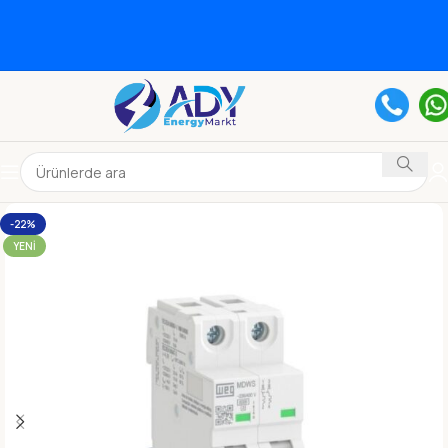
-22%
YENI