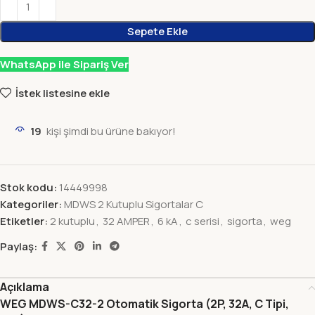
Sepete Ekle
WhatsApp ile Sipariş Ver
İstek listesine ekle
19
kişi şimdi bu ürüne bakıyor!
Stok kodu:
14449998
Kategoriler:
MDWS 2 Kutuplu Sigortalar C
Etiketler:
2 kutuplu
,
32 AMPER
,
6 kA
,
c serisi
,
sigorta
,
weg
Paylaş:
Açıklama
WEG MDWS-C32-2 Otomatik Sigorta (2P, 32A, C Tipi,