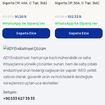
Sigorta (1P, 40A, C Tipi, 3kA)
Sigorta (1P, 50A, C Tipi, 3kA)
91,20
₺
102,32
₺
117,25
₺
131,56
₺
WhatsApp ile Sipariş Ver
WhatsApp ile Sipariş Ver
Sepete Ekle
Sepete Ekle
ADY Endüstriyel; hem proje bazlı mühendislik ve saha
ihtiyaçlarına yönelik çözümler sunan, hem de satış odaklı
endüstriyel ürün tedariği sağlayan bir yapıdır. WEG yetkili
satıcısı olarak, güvenilir ürün ve hızlı tedarik desteğiyle
süreçlerinizi uçtan uca destekler.
İletişim:
+90 533 627 39 33