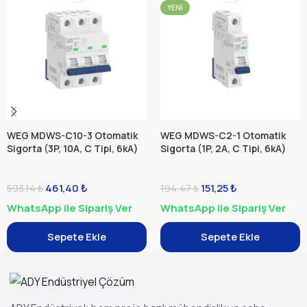
YENI
WEG MDWS-C10-3 Otomatik
WEG MDWS-C2-1 Otomatik
Sigorta (3P, 10A, C Tipi, 6kA)
Sigorta (1P, 2A, C Tipi, 6kA)
461,40
₺
151,25
₺
593,14
₺
194,47
₺
WhatsApp ile Sipariş Ver
WhatsApp ile Sipariş Ver
Sepete Ekle
Sepete Ekle