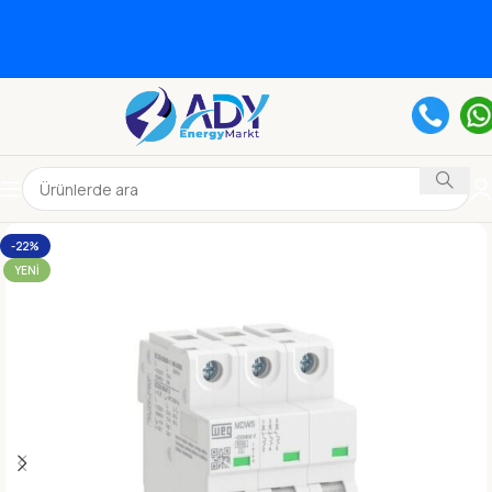
-22%
YENI