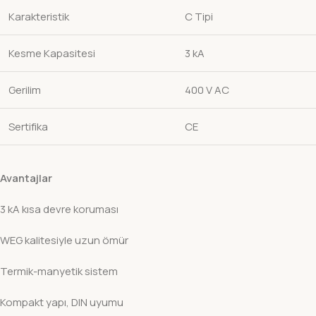
Karakteristik
C Tipi
Kesme Kapasitesi
3 kA
Gerilim
400 V AC
Sertifika
CE
Avantajlar
3 kA kısa devre koruması
WEG kalitesiyle uzun ömür
Termik-manyetik sistem
Kompakt yapı, DIN uyumu