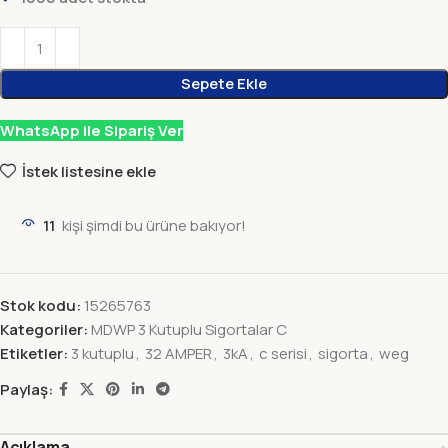
Sepete Ekle
WhatsApp ile Sipariş Ver
İstek listesine ekle
11
kişi şimdi bu ürüne bakıyor!
Stok kodu:
15265763
Kategoriler:
MDWP 3 Kutuplu Sigortalar C
Etiketler:
3 kutuplu
,
32 AMPER
,
3kA
,
c serisi
,
sigorta
,
weg
Paylaş:
Açıklama