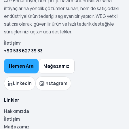
ADY Endüstriyel; hem proje bazlı mühendislik ve saha
ihtiyaçlarına yönelik çözümler sunan, hem de satış odaklı
endüstriyel ürün tedariği sağlayan bir yapıdır. WEG yetkili
satıcısı olarak, güvenilir ürün ve hızlı tedarik desteğiyle
süreçlerinizi uçtan uca destekler.
İletişim:
+90 533 627 39 33
Hemen Ara
Mağazamız
LinkedIn
Instagram
Linkler
Hakkımızda
İletişim
Mağazamız