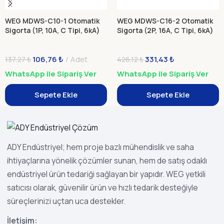
WEG MDWS-C10-1 Otomatik
WEG MDWS-C16-2 Otomatik
Sigorta (1P, 10A, C Tipi, 6kA)
Sigorta (2P, 16A, C Tipi, 6kA)
106,76
₺
Adet
331,43
₺
137,27
₺
426,12
₺
WhatsApp ile Sipariş Ver
WhatsApp ile Sipariş Ver
Sepete Ekle
Sepete Ekle
ADY Endüstriyel; hem proje bazlı mühendislik ve saha
ihtiyaçlarına yönelik çözümler sunan, hem de satış odaklı
endüstriyel ürün tedariği sağlayan bir yapıdır. WEG yetkili
satıcısı olarak, güvenilir ürün ve hızlı tedarik desteğiyle
süreçlerinizi uçtan uca destekler.
İletişim: