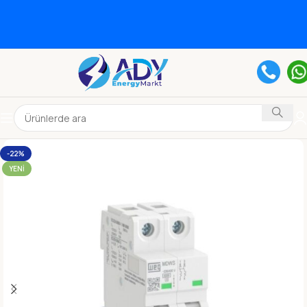
-22%
YENI