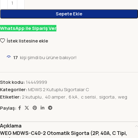
Sepete Ekle
WhatsApp ile Sipariş Ver
İstek listesine ekle
17
kişi şimdi bu ürüne bakıyor!
Stok kodu:
14449999
Kategoriler:
MDWS 2 Kutuplu Sigortalar C
Etiketler:
2 kutuplu
,
40 amper
,
6 kA
,
c serisi
,
sigorta
,
weg
Paylaş:
Açıklama
WEG MDWS-C40-2 Otomatik Sigorta (2P, 40A, C Tipi,