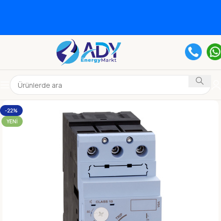
-22%
YENI