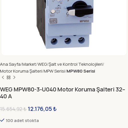
Ana Sayfa
Market
WEG
Şalt ve Kontrol Teknolojileri
Motor Koruma Şalteri
MPW Serisi
MPW80 Serisi
WEG MPW80-3-U040 Motor Koruma Şalteri 32–
40 A
12.176,05
₺
15.654,92
₺
100 adet stokta