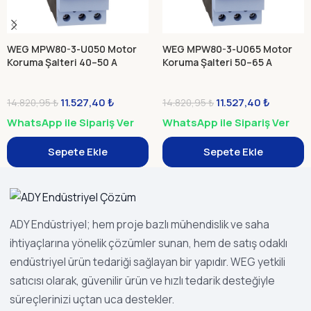
WEG MPW80-3-U050 Motor
WEG MPW80-3-U065 Motor
Koruma Şalteri 40–50 A
Koruma Şalteri 50–65 A
11.527,40
₺
11.527,40
₺
14.820,95
₺
14.820,95
₺
WhatsApp ile Sipariş Ver
WhatsApp ile Sipariş Ver
Sepete Ekle
Sepete Ekle
ADY Endüstriyel; hem proje bazlı mühendislik ve saha
ihtiyaçlarına yönelik çözümler sunan, hem de satış odaklı
endüstriyel ürün tedariği sağlayan bir yapıdır. WEG yetkili
satıcısı olarak, güvenilir ürün ve hızlı tedarik desteğiyle
süreçlerinizi uçtan uca destekler.