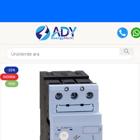
-22%
İNDIRIM
YENI