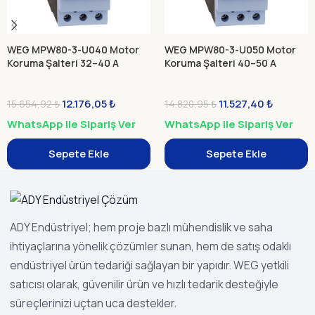
WEG MPW80-3-U040 Motor
WEG MPW80-3-U050 Motor
Koruma Şalteri 32–40 A
Koruma Şalteri 40–50 A
12.176,05
₺
11.527,40
₺
15.654,92
₺
14.820,95
₺
WhatsApp ile Sipariş Ver
WhatsApp ile Sipariş Ver
Sepete Ekle
Sepete Ekle
ADY Endüstriyel; hem proje bazlı mühendislik ve saha
ihtiyaçlarına yönelik çözümler sunan, hem de satış odaklı
endüstriyel ürün tedariği sağlayan bir yapıdır. WEG yetkili
satıcısı olarak, güvenilir ürün ve hızlı tedarik desteğiyle
süreçlerinizi uçtan uca destekler.