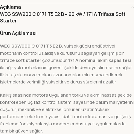
Açıklama
WEG SSW900 C 0171 T5 E2 B – 90 kW / 171 A Trifaze Soft
Starter
Ürün Açıklaması
WEG SSW900 C 0171 T5 E2 B
, yüksek güçlü endüstriyel
motorların kontrollü kalkış ve duruşunu sağlayan gelişmiş bir
trifaze soft starter
çözümüdür.
171 A nominal akım kapasitesi
ile ağır yük motorlarının güvenli şekilde devreye alınmasını sağlar,
ilk kalkış akımını ve mekanik zorlanmaları minimuma indirerek
işletmelerde verimliliği yükseltir ve duruş sürelerini azaltır.
Kalkış sırasında motora uygulanan torku ve akımı hassas şekilde
kontrol eden üç faz kontrol sistemi sayesinde bakım maliyetlerini
düşürür, mekanik ve elektriksel ömürleri uzatır. Yüksek
performanslı elektronik yapısı, dahili motor koruması ve gelişmiş
frenleme fonksiyonlarıyla modern endüstriyel uygulamalarda
tam bir güven sağlar.