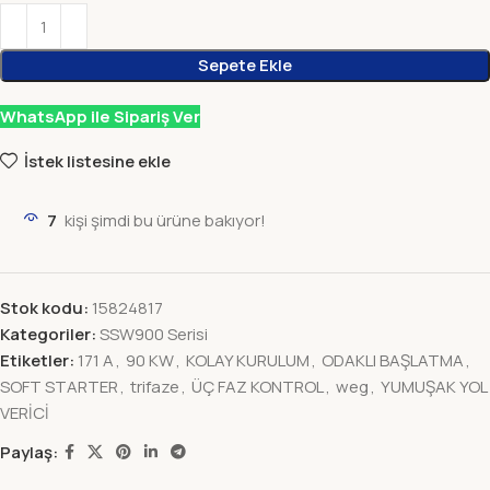
Sepete Ekle
WhatsApp ile Sipariş Ver
İstek listesine ekle
7
kişi şimdi bu ürüne bakıyor!
Stok kodu:
15824817
Kategoriler:
SSW900 Serisi
Etiketler:
171 A
,
90 KW
,
KOLAY KURULUM
,
ODAKLI BAŞLATMA
,
SOFT STARTER
,
trifaze
,
ÜÇ FAZ KONTROL
,
weg
,
YUMUŞAK YOL
VERİCİ
Paylaş: