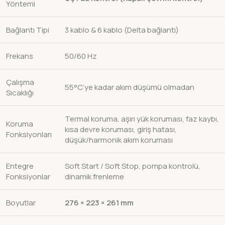
Yöntemi
Bağlantı Tipi
3 kablo & 6 kablo (Delta bağlantı)
Frekans
50/60 Hz
Çalışma
55°C’ye kadar akım düşümü olmadan
Sıcaklığı
Termal koruma, aşırı yük koruması, faz kaybı,
Koruma
kısa devre koruması, giriş hatası,
Fonksiyonları
düşük/harmonik akım koruması
Entegre
Soft Start / Soft Stop, pompa kontrolü,
Fonksiyonlar
dinamik frenleme
Boyutlar
276 × 223 × 261 mm