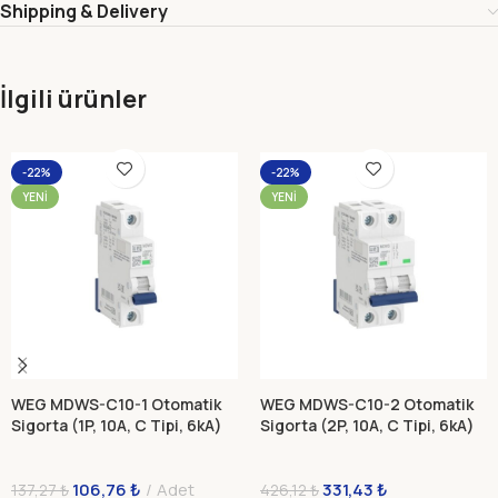
Shipping & Delivery
İlgili ürünler
-22%
-22%
YENI
YENI
WEG MDWS-C10-1 Otomatik
WEG MDWS-C10-2 Otomatik
Sigorta (1P, 10A, C Tipi, 6kA)
Sigorta (2P, 10A, C Tipi, 6kA)
106,76
₺
Adet
331,43
₺
137,27
₺
426,12
₺