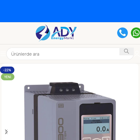
-22%
YENI