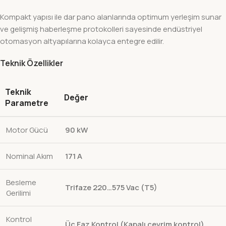
Kompakt yapısı ile dar pano alanlarında optimum yerleşim sunar
ve gelişmiş haberleşme protokolleri sayesinde endüstriyel
otomasyon altyapılarına kolayca entegre edilir.
Teknik Özellikler
Teknik
Değer
Parametre
Motor Gücü
90 kW
Nominal Akım
171 A
Besleme
Trifaze 220…575 Vac (T5)
Gerilimi
Kontrol
Üç Faz Kontrol (Kapalı çevrim kontrol)