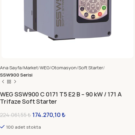
Ana Sayfa
Market
WEG
Otomasyon
Soft Starter
SSW900 Serisi
WEG SSW900 C 0171 T5 E2 B – 90 kW / 171 A
Trifaze Soft Starter
174.270,10
₺
224.061,55
₺
100 adet stokta