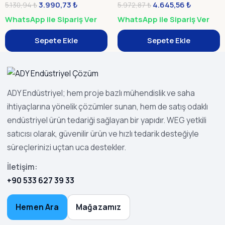
3.990,73
₺
4.645,56
₺
5.130,94
₺
5.972,87
₺
WhatsApp ile Sipariş Ver
WhatsApp ile Sipariş Ver
Sepete Ekle
Sepete Ekle
ADY Endüstriyel; hem proje bazlı mühendislik ve saha
ihtiyaçlarına yönelik çözümler sunan, hem de satış odaklı
endüstriyel ürün tedariği sağlayan bir yapıdır. WEG yetkili
satıcısı olarak, güvenilir ürün ve hızlı tedarik desteğiyle
süreçlerinizi uçtan uca destekler.
İletişim:
+90 533 627 39 33
Hemen Ara
Mağazamız