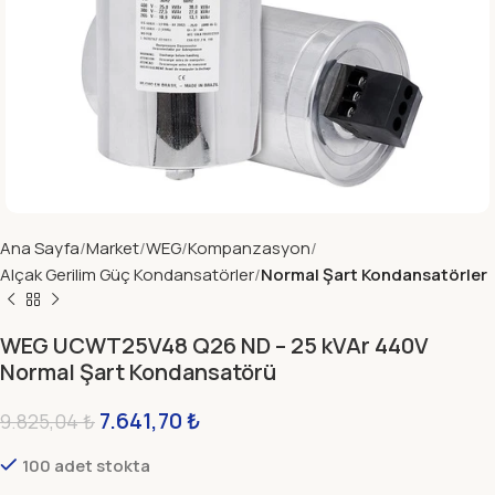
Ana Sayfa
Market
WEG
Kompanzasyon
Alçak Gerilim Güç Kondansatörler
Normal Şart Kondansatörler
WEG UCWT25V48 Q26 ND – 25 kVAr 440V
Normal Şart Kondansatörü
7.641,70
₺
9.825,04
₺
100 adet stokta