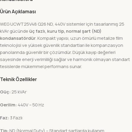
Ürün Açıklaması
WEG UCWT25V48 Q26 ND, 440V sistemler için tasarlanmış 25
kVAr gücünde
üç fazlı, kuru tip, normal şart (ND)
kondansatördür
. Kompakt yapısı, uzun ömürlü metalize film
teknolojisi ve yüksek güvenlik standartları ile kompanzasyon
panolarında güvenilir bir çözümdür. Düşük kayıp değerleri
sayesinde enerji verimliliği sağlar ve harmonik olmayan standart
tesislerde mükemmel performans sunar.
Teknik Özellikler
Güç:
25 kVAr
Gerilim:
440V – 50 Hz
Faz:
3 Fazlı
Tip:
ND (Normal Duty) – Standart şartlarda kullanım