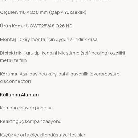
Ölçüler:
116 × 230 mm (Çap × Yükseklik)
Ürün Kodu:
UCWT25V48 Q26 ND
Montaj:
Dikey montaj için uygun silindirik kasa
Dielektrik:
Kuru tip, kendini iyileştirme (self-healing) özellikli
metalize film
Koruma:
Aşırı basınca karşı dahili güvenlik (overpressure
disconnector)
Kullanım Alanları
Kompanzasyon panoları
Reaktif güç kompanzasyonu
Küçük ve orta ölçekli endüstriyel tesisler