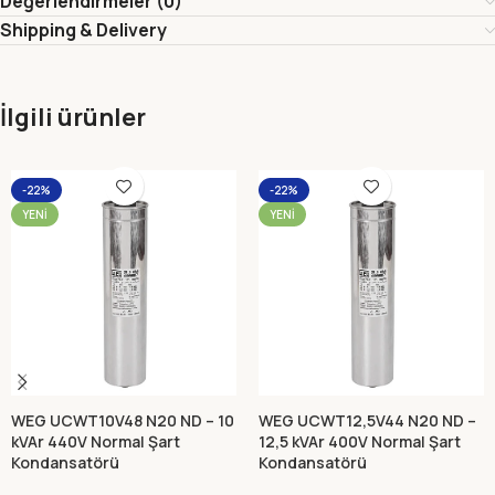
Değerlendirmeler (0)
Shipping & Delivery
İlgili ürünler
-22%
-22%
YENI
YENI
WEG UCWT10V48 N20 ND – 10
WEG UCWT12,5V44 N20 ND –
kVAr 440V Normal Şart
12,5 kVAr 400V Normal Şart
Kondansatörü
Kondansatörü