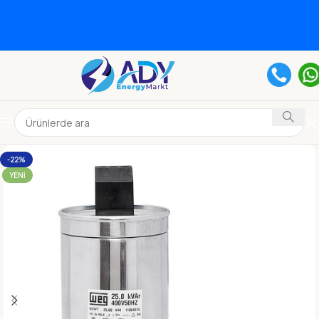
-22%
YENI