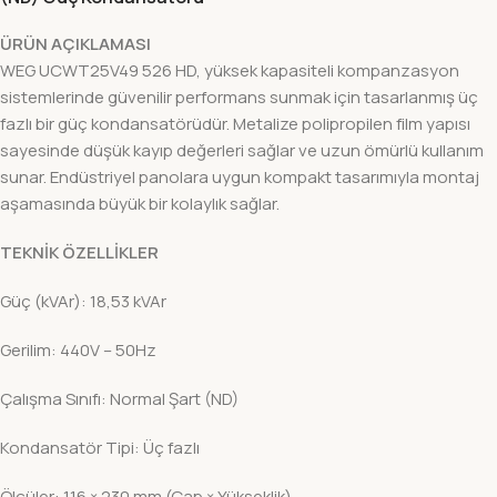
ÜRÜN AÇIKLAMASI
WEG UCWT25V49 526 HD, yüksek kapasiteli kompanzasyon
sistemlerinde güvenilir performans sunmak için tasarlanmış üç
fazlı bir güç kondansatörüdür. Metalize polipropilen film yapısı
sayesinde düşük kayıp değerleri sağlar ve uzun ömürlü kullanım
sunar. Endüstriyel panolara uygun kompakt tasarımıyla montaj
aşamasında büyük bir kolaylık sağlar.
TEKNİK ÖZELLİKLER
Güç (kVAr): 18,53 kVAr
Gerilim: 440V – 50Hz
Çalışma Sınıfı: Normal Şart (ND)
Kondansatör Tipi: Üç fazlı
Ölçüler: 116 × 230 mm (Çap × Yükseklik)