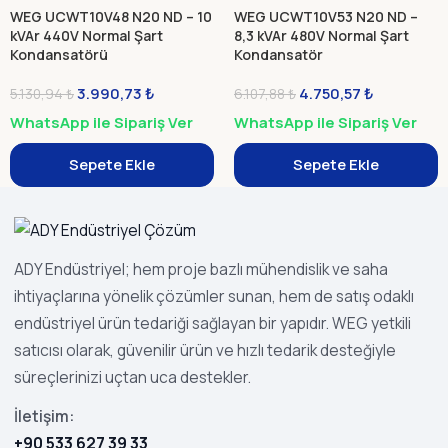
WEG UCWT10V48 N20 ND – 10
WEG UCWT10V53 N20 ND –
kVAr 440V Normal Şart
8,3 kVAr 480V Normal Şart
Kondansatörü
Kondansatör
3.990,73
₺
4.750,57
₺
5.130,94
₺
6.107,88
₺
WhatsApp ile Sipariş Ver
WhatsApp ile Sipariş Ver
Sepete Ekle
Sepete Ekle
ADY Endüstriyel; hem proje bazlı mühendislik ve saha
ihtiyaçlarına yönelik çözümler sunan, hem de satış odaklı
endüstriyel ürün tedariği sağlayan bir yapıdır. WEG yetkili
satıcısı olarak, güvenilir ürün ve hızlı tedarik desteğiyle
süreçlerinizi uçtan uca destekler.
İletişim:
+90 533 627 39 33