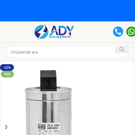
-22%
YENI