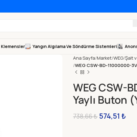
Klemensler
Yangın Algılama Ve Söndürme Sistemleri
Anons
Ana Sayfa
Market
WEG
Şalt 
WEG CSW-BD-11000000-3VF – 
WEG CSW-BD-
Yaylı Buton (
574,51
₺
738,66
₺