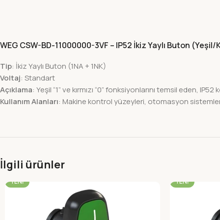
WEG CSW-BD-11000000-3VF – IP52 İkiz Yaylı Buton (Yeşil/K
Tip
: İkiz Yaylı Buton (1NA + 1NK)
Voltaj
: Standart
Açıklama
: Yeşil “1” ve kırmızı “0” fonksiyonlarını temsil eden, IP5
Kullanım Alanları
: Makine kontrol yüzeyleri, otomasyon sistemleri
İlgili ürünler
-22%
-22%
YENI
YENI