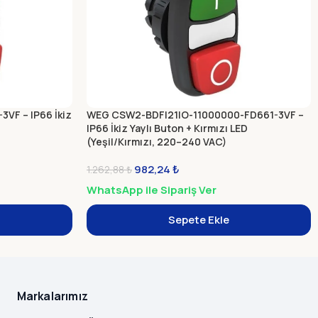
VF – IP66 İkiz
WEG CSW2-BDFI21IO-11000000-FD661-3VF –
IP66 İkiz Yaylı Buton + Kırmızı LED
(Yeşil/Kırmızı, 220–240 VAC)
982,24
₺
1.262,88
₺
WhatsApp ile Sipariş Ver
Sepete Ekle
Markalarımız