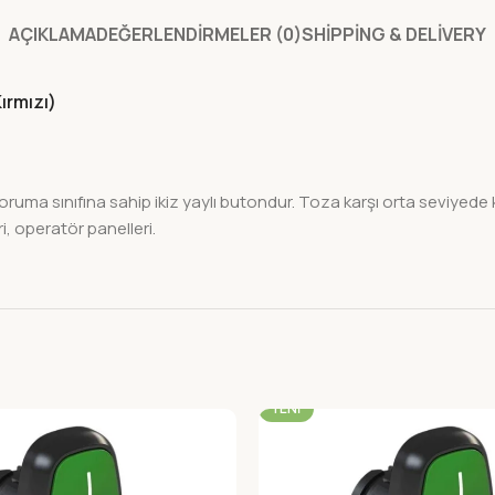
AÇIKLAMA
DEĞERLENDIRMELER (0)
SHIPPING & DELIVERY
ırmızı)
2 koruma sınıfına sahip ikiz yaylı butondur. Toza karşı orta seviyede
, operatör panelleri.
-22%
YENI