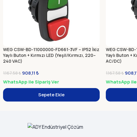
WEG CSW-BD-11000000-FD661-3VF – IP52 İkiz
WEG CSW-BD-11
Yaylı Buton + Kırmızı LED (Yeşil/Kırmızı, 220–
Yaylı Buton + K
240 VAC)
AC/DC)
908,11
₺
908,1
1.167,58
₺
1.167,58
₺
WhatsApp ile Sipariş Ver
WhatsApp ile 
Sepete Ekle