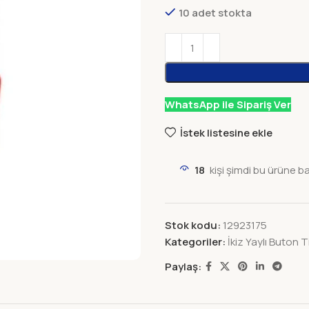
10 adet stokta
WhatsApp ile Sipariş Ver
İstek listesine ekle
18
kişi şimdi bu ürüne b
Stok kodu:
12923175
Kategoriler:
İkiz Yaylı Buton T
Paylaş: