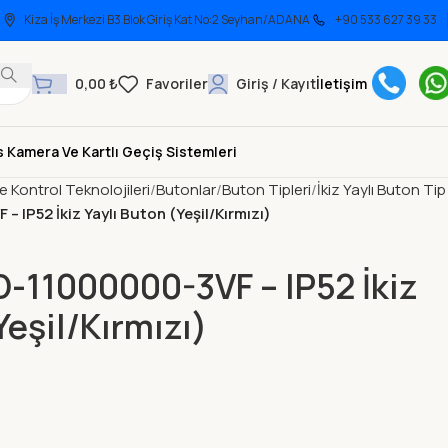
Kiza İş Merkezi B3 Blok Giriş Kat No:2 Seyhan/ADANA
+90 533 627 39 33
0,00
₺
Giriş / Kayıt
İletişim
 Kamera Ve Kartlı Geçiş Sistemleri
ve Kontrol Teknolojileri
Butonlar
Buton Tipleri
İkiz Yaylı Buton Tip
IP52 İkiz Yaylı Buton (Yeşil/Kırmızı)
11000000-3VF – IP52 İkiz
Yeşil/Kırmızı)