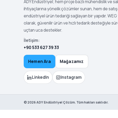
ADY Endüstriyel; hem proje bazlı mühendislik ve s
ihtiyaçlarına yönelik çözümler sunan, hem de satış 
endüstriyel ürün tedariği sağlayan bir yapıdır. WEG ye
olarak, güvenilir ürün ve hızlı tedarik desteğiyle sür
uçtan uca destekler.
İletişim:
+90 533 627 39 33
Hemen Ara
Mağazamız
LinkedIn
Instagram
©
2026
ADY Endüstriyel Çözüm. Tüm hakları saklıdır.