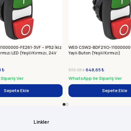
000000-FE261-3VF – IP52 İkiz
WEG CSW2-BDF21IO-11000000-3
ırmızı LED (Yeşil/Kırmızı, 24V
Yaylı Buton (Yeşil/Kırmızı)
1
₺
648,65
₺
833,98
₺
Sipariş Ver
WhatsApp ile Sipariş Ver
Sepete Ekle
Sepete Ekle
Linkler