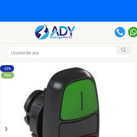
-22%
YENI