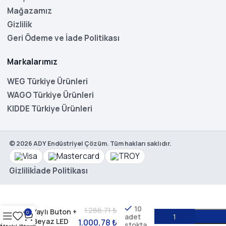
Mağazamız
Gizlilik
Geri Ödeme ve İade Politikası
Markalarımız
WEG Türkiye Ürünleri
WAGO Türkiye Ürünleri
KIDDE Türkiye Ürünleri
©
2026
ADY Endüstriyel Çözüm. Tüm hakları saklıdır.
WEG CSW2-
Gizlilik
İade Politikası
BDSI21IO-
11000000-
FD660-3VF –
IP66 İkiz
10
1.286,71
₺
Yaylı Buton +
0
adet
Beyaz LED
1.000,78
₺
stokta