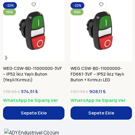
-22%
-22%
YENI
YENI
WEG CSW-BD-11000000-3VF
WEG CSW-BD-11000000-
– IP52 İkiz Yaylı Buton
FD661-3VF – IP52 İkiz Yaylı
(Yeşil/Kırmızı)
Buton + Kırmızı LED
(Yeşil/Kırmızı, 220–240 VAC)
574,51
₺
908,11
₺
738,66
₺
1.167,58
₺
WhatsApp ile Sipariş Ver
WhatsApp ile Sipariş Ver
Sepete Ekle
Sepete Ekle