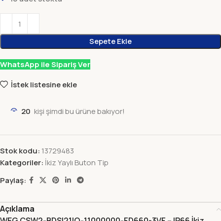
Sepete Ekle
WhatsApp ile Sipariş Ver
İstek listesine ekle
20
kişi şimdi bu ürüne bakıyor!
Stok kodu:
13729483
Kategoriler:
İkiz Yaylı Buton Tip
Paylaş:
Açıklama
WEG CSW2-BDSI21IO-11000000-FD660-3VF – IP66 İkiz