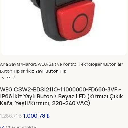
Ana Sayfa
Market
WEG
Şalt ve Kontrol Teknolojileri
Butonlar
Buton Tipleri
İkiz Yaylı Buton Tip
WEG CSW2-BDSI21IO-11000000-FD660-3VF –
IP66 İkiz Yaylı Buton + Beyaz LED (Kırmızı Çıkık
Kafa, Yeşil/Kırmızı, 220–240 VAC)
1.000,78
₺
1.286,71
₺
10 adet stokta