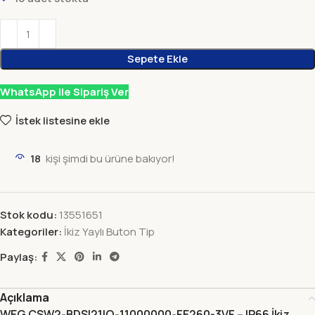
Sepete Ekle
WhatsApp ile Sipariş Ver
İstek listesine ekle
18
kişi şimdi bu ürüne bakıyor!
Stok kodu:
13551651
Kategoriler:
İkiz Yaylı Buton Tip
Paylaş:
Açıklama
WEG CSW2-BDSI21IO-11000000-FE260-3VF – IP66 İkiz