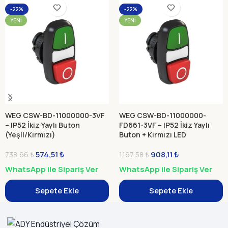
-22%
-22%
YENI
YENI
WEG CSW-BD-11000000-3VF
WEG CSW-BD-11000000-
– IP52 İkiz Yaylı Buton
FD661-3VF – IP52 İkiz Yaylı
(Yeşil/Kırmızı)
Buton + Kırmızı LED
(Yeşil/Kırmızı, 220–240 VAC)
574,51
₺
908,11
₺
738,66
₺
1.167,58
₺
WhatsApp ile Sipariş Ver
WhatsApp ile Sipariş Ver
Sepete Ekle
Sepete Ekle