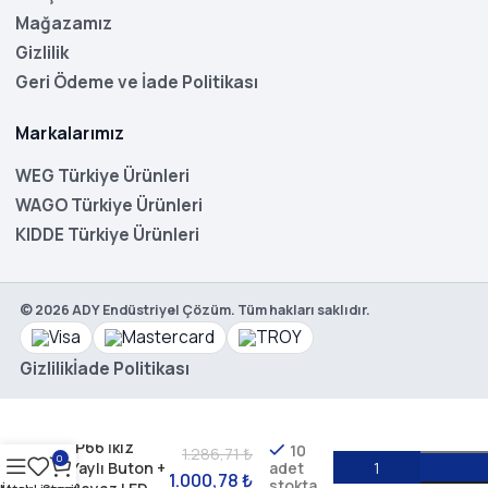
Mağazamız
Gizlilik
Geri Ödeme ve İade Politikası
Markalarımız
WEG Türkiye Ürünleri
WAGO Türkiye Ürünleri
KIDDE Türkiye Ürünleri
©
2026
ADY Endüstriyel Çözüm. Tüm hakları saklıdır.
WEG CSW2-
Gizlilik
İade Politikası
BDSI21IO-
11000000-
FE260-3VF –
IP66 İkiz
10
1.286,71
₺
0
Yaylı Buton +
adet
1.000,78
₺
stokta