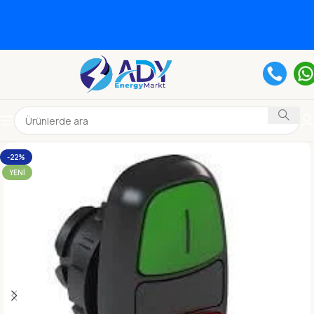
-22%
YENI