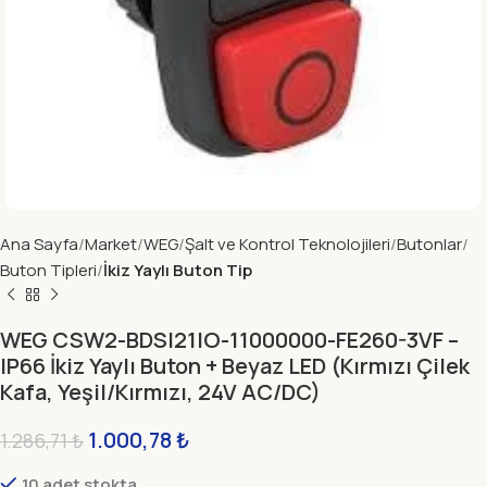
Ana Sayfa
Market
WEG
Şalt ve Kontrol Teknolojileri
Butonlar
Buton Tipleri
İkiz Yaylı Buton Tip
WEG CSW2-BDSI21IO-11000000-FE260-3VF –
IP66 İkiz Yaylı Buton + Beyaz LED (Kırmızı Çilek
Kafa, Yeşil/Kırmızı, 24V AC/DC)
1.000,78
₺
1.286,71
₺
10 adet stokta