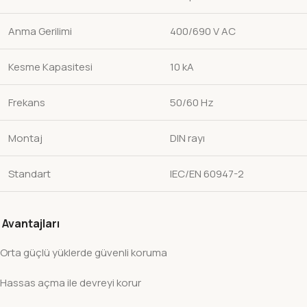
Anma Gerilimi
400/690 V AC
Kesme Kapasitesi
10 kA
Frekans
50/60 Hz
Montaj
DIN rayı
Standart
IEC/EN 60947-2
Avantajları
Orta güçlü yüklerde güvenli koruma
Hassas açma ile devreyi korur