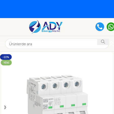
-22%
YENI