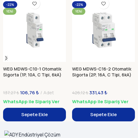
-22%
-22%
YENI
YENI
WEG MDWS-C10-1 Otomatik
WEG MDWS-C16-2 Otomatik
Sigorta (1P, 10A, C Tipi, 6kA)
Sigorta (2P, 16A, C Tipi, 6kA)
106,76
₺
Adet
331,43
₺
137,27
₺
426,12
₺
WhatsApp ile Sipariş Ver
WhatsApp ile Sipariş Ver
Sepete Ekle
Sepete Ekle