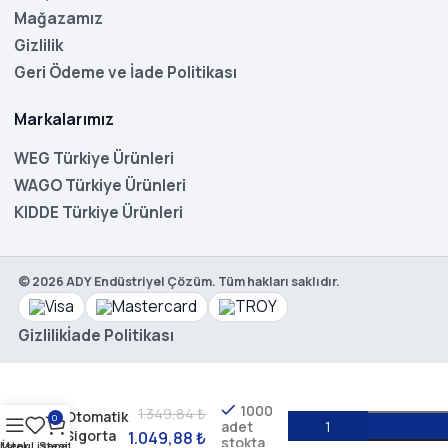
Mağazamız
Gizlilik
Geri Ödeme ve İade Politikası
Markalarımız
WEG Türkiye Ürünleri
WAGO Türkiye Ürünleri
KIDDE Türkiye Ürünleri
©
2026
ADY Endüstriyel Çözüm. Tüm hakları saklıdır.
Gizlilik
İade Politikası
WEG
MDWA-
C4-4
1000
1.349,84
₺
Otomatik
0
adet
Sigorta
1.049,88
₺
stokta
Menu
İstek Listesi
Sepet