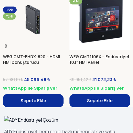
YENI
-22%
YENI
WEG CMT-FHDX-820 – HDMI
WEG CMT1106X – Endüstriyel
HMI Dönüştürücü
10.1” HMI Panel
45.096,48
₺
31.073,33
₺
57.981,19
₺
39.951,42
₺
WhatsApp ile Sipariş Ver
WhatsApp ile Sipariş Ver
Sepete Ekle
Sepete Ekle
ADY Endüstriyel; hem proje bazlı mühendislik ve saha