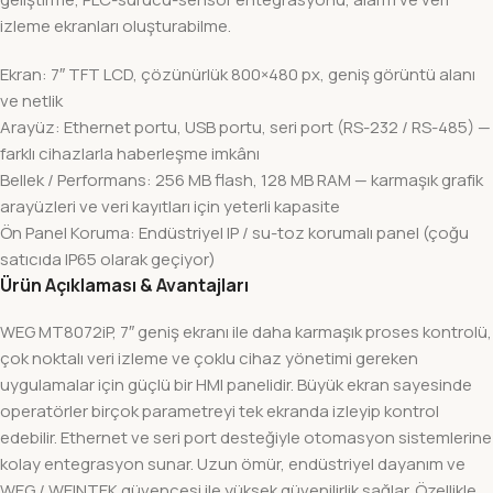
izleme ekranları oluşturabilme.
Ekran: 7″ TFT LCD, çözünürlük 800×480 px, geniş görüntü alanı
ve netlik
Arayüz: Ethernet portu, USB portu, seri port (RS-232 / RS-485) —
farklı cihazlarla haberleşme imkânı
Bellek / Performans: 256 MB flash, 128 MB RAM — karmaşık grafik
arayüzleri ve veri kayıtları için yeterli kapasite
Ön Panel Koruma: Endüstriyel IP / su-toz korumalı panel (çoğu
satıcıda IP65 olarak geçiyor)
Ürün Açıklaması & Avantajları
WEG MT8072iP, 7″ geniş ekranı ile daha karmaşık proses kontrolü,
çok noktalı veri izleme ve çoklu cihaz yönetimi gereken
uygulamalar için güçlü bir HMI panelidir. Büyük ekran sayesinde
operatörler birçok parametreyi tek ekranda izleyip kontrol
edebilir. Ethernet ve seri port desteğiyle otomasyon sistemlerine
kolay entegrasyon sunar. Uzun ömür, endüstriyel dayanım ve
WEG / WEINTEK güvencesi ile yüksek güvenilirlik sağlar. Özellikle