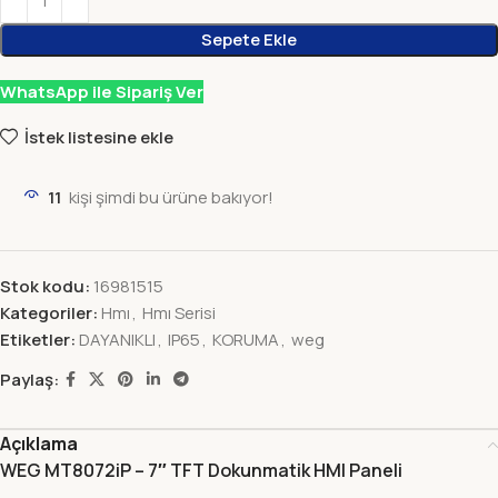
Sepete Ekle
WhatsApp ile Sipariş Ver
İstek listesine ekle
11
kişi şimdi bu ürüne bakıyor!
Stok kodu:
16981515
Kategoriler:
Hmı
,
Hmı Serisi
Etiketler:
DAYANIKLI
,
IP65
,
KORUMA
,
weg
Paylaş:
Açıklama
WEG MT8072iP – 7″ TFT Dokunmatik HMI Paneli