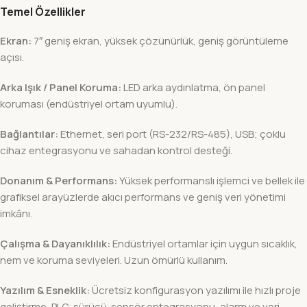
Temel Özellikler
Ekran:
7″ geniş ekran, yüksek çözünürlük, geniş görüntüleme
açısı.
Arka Işık / Panel Koruma:
LED arka aydınlatma, ön panel
koruması (endüstriyel ortam uyumlu).
Bağlantılar:
Ethernet, seri port (RS-232/RS-485), USB; çoklu
cihaz entegrasyonu ve sahadan kontrol desteği.
Donanım & Performans:
Yüksek performanslı işlemci ve bellek ile
grafiksel arayüzlerde akıcı performans ve geniş veri yönetimi
imkânı.
Çalışma & Dayanıklılık:
Endüstriyel ortamlar için uygun sıcaklık,
nem ve koruma seviyeleri. Uzun ömürlü kullanım.
Yazılım & Esneklik:
Ücretsiz konfigurasyon yazılımı ile hızlı proje
geliştirme, PLC-sürücü-sensör entegrasyonu, alarm ve veri