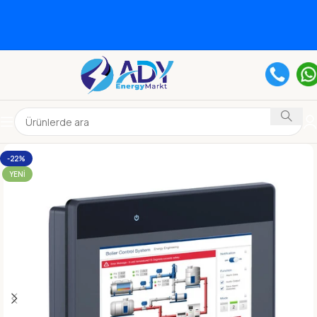
-22%
YENI