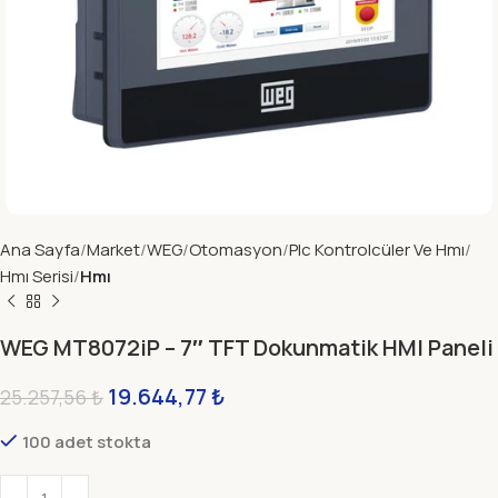
Ana Sayfa
Market
WEG
Otomasyon
Plc Kontrolcüler Ve Hmı
Hmı Serisi
Hmı
WEG MT8072iP – 7″ TFT Dokunmatik HMI Paneli
19.644,77
₺
25.257,56
₺
100 adet stokta