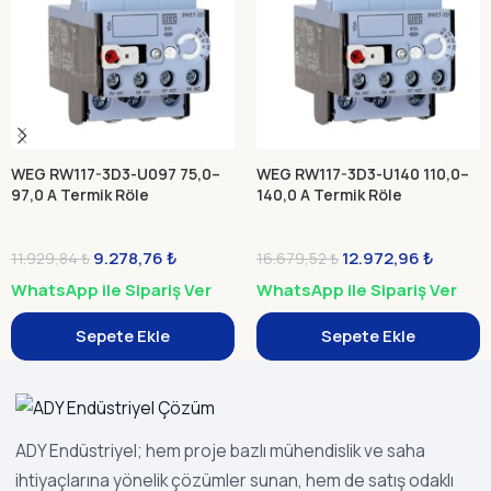
WEG RW117-3D3-U097 75,0–
WEG RW117-3D3-U140 110,0–
97,0 A Termik Röle
140,0 A Termik Röle
9.278,76
₺
12.972,96
₺
11.929,84
₺
16.679,52
₺
WhatsApp ile Sipariş Ver
WhatsApp ile Sipariş Ver
Sepete Ekle
Sepete Ekle
ADY Endüstriyel; hem proje bazlı mühendislik ve saha
ihtiyaçlarına yönelik çözümler sunan, hem de satış odaklı