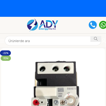
-22%
YENI