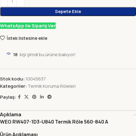
Sepete Ekle
WhatsApp ile Sipariş Ver
İstek listesine ekle
18
kişi şimdi bu ürüne bakıyor!
Stok kodu:
10045637
Kategoriler:
Termik Koruma Röleleri
Paylaş:
Açıklama
WEG RW407-1D3-U840 Termik Röle 560-840 A
Ürün Açıklaması